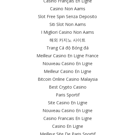
Casino Français En Ligne
Casino Non Aams
Slot Free Spin Senza Deposito
Siti Slot Non Aams
I Migliori Casino Non Aams
해외 카지노 사이트
Trang Cá độ Bóng đá
Meilleur Casino En Ligne France
Nouveau Casino En Ligne
Meilleur Casino En Ligne
Bitcoin Online Casino Malaysia
Best Crypto Casino
Paris Sportif
Site Casino En Ligne
Nouveau Casino En Ligne
Casino Francais En Ligne
Casino En Ligne
Meilleur Site De Paris Sportif