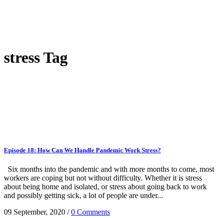
stress Tag
Episode 18: How Can We Handle Pandemic Work Stress?
Six months into the pandemic and with more months to come, most
workers are coping but not without difficulty. Whether it is stress
about being home and isolated, or stress about going back to work
and possibly getting sick, a lot of people are under...
09 September, 2020
/
0 Comments