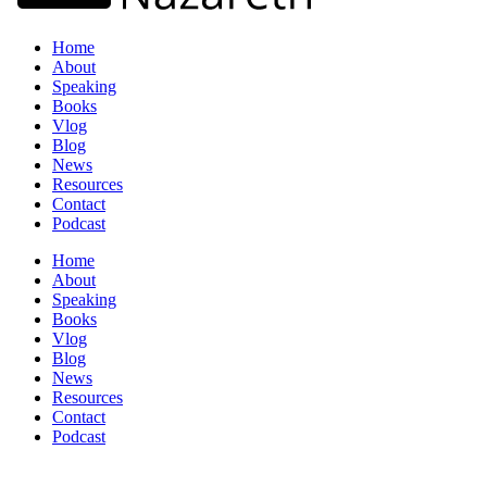
Home
About
Speaking
Books
Vlog
Blog
News
Resources
Contact
Podcast
Home
About
Speaking
Books
Vlog
Blog
News
Resources
Contact
Podcast