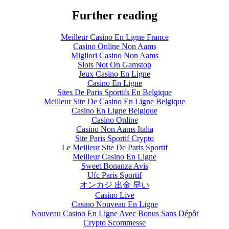
Further reading
Meilleur Casino En Ligne France
Casino Online Non Aams
Migliori Casino Non Aams
Slots Not On Gamstop
Jeux Casino En Ligne
Casino En Ligne
Sites De Paris Sportifs En Belgique
Meilleur Site De Casino En Ligne Belgique
Casino En Ligne Belgique
Casino Online
Casino Non Aams Italia
Site Paris Sportif Crypto
Le Meilleur Site De Paris Sportif
Meilleur Casino En Ligne
Sweet Bonanza Avis
Ufc Paris Sportif
オンカジ 出金 早い
Casino Live
Casino Nouveau En Ligne
Nouveau Casino En Ligne Avec Bonus Sans Dépôt
Crypto Scommesse