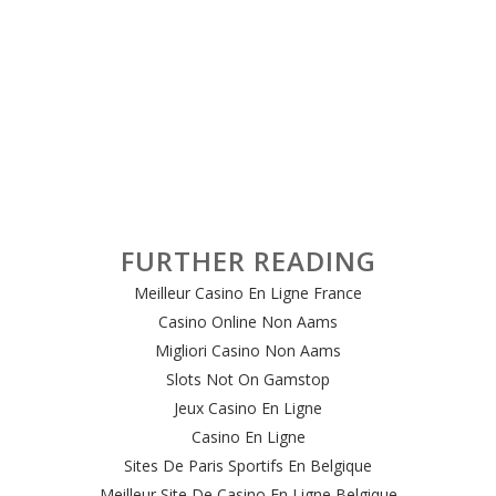
FURTHER READING
Meilleur Casino En Ligne France
Casino Online Non Aams
Migliori Casino Non Aams
Slots Not On Gamstop
Jeux Casino En Ligne
Casino En Ligne
Sites De Paris Sportifs En Belgique
Meilleur Site De Casino En Ligne Belgique