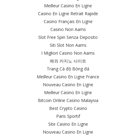
Meilleur Casino En Ligne
Casino En Ligne Retrait Rapide
Casino Français En Ligne
Casino Non Aams
Slot Free Spin Senza Deposito
Siti Slot Non Aams
I Migliori Casino Non Aams
해외 카지노 사이트
Trang Cá độ Bóng đá
Meilleur Casino En Ligne France
Nouveau Casino En Ligne
Meilleur Casino En Ligne
Bitcoin Online Casino Malaysia
Best Crypto Casino
Paris Sportif
Site Casino En Ligne
Nouveau Casino En Ligne