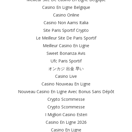
Casino En Ligne Belgique
Casino Online
Casino Non Aams Italia
Site Paris Sportif Crypto
Le Meilleur Site De Paris Sportif
Meilleur Casino En Ligne
Sweet Bonanza Avis
Ufc Paris Sportif
オンカジ 出金 早い
Casino Live
Casino Nouveau En Ligne
Nouveau Casino En Ligne Avec Bonus Sans Dépôt
Crypto Scommesse
Crypto Scommesse
I Migliori Casino Esteri
Casino En Ligne 2026
Casino En Ligne