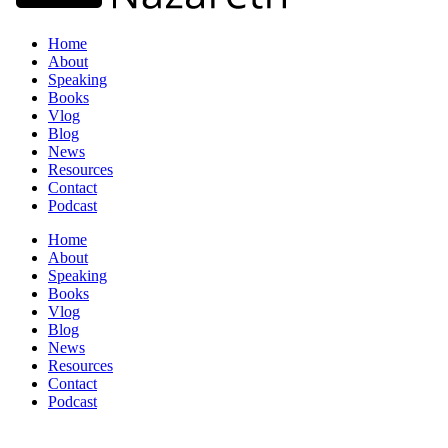
Home
About
Speaking
Books
Vlog
Blog
News
Resources
Contact
Podcast
Home
About
Speaking
Books
Vlog
Blog
News
Resources
Contact
Podcast