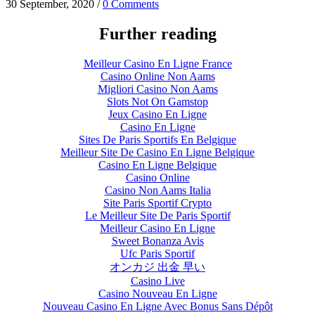
30 September, 2020
/
0 Comments
Further reading
Meilleur Casino En Ligne France
Casino Online Non Aams
Migliori Casino Non Aams
Slots Not On Gamstop
Jeux Casino En Ligne
Casino En Ligne
Sites De Paris Sportifs En Belgique
Meilleur Site De Casino En Ligne Belgique
Casino En Ligne Belgique
Casino Online
Casino Non Aams Italia
Site Paris Sportif Crypto
Le Meilleur Site De Paris Sportif
Meilleur Casino En Ligne
Sweet Bonanza Avis
Ufc Paris Sportif
オンカジ 出金 早い
Casino Live
Casino Nouveau En Ligne
Nouveau Casino En Ligne Avec Bonus Sans Dépôt