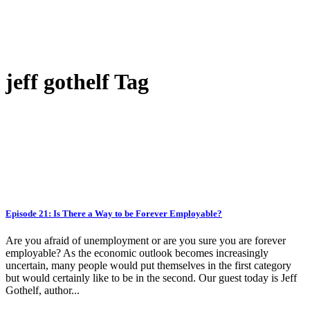
jeff gothelf Tag
Episode 21: Is There a Way to be Forever Employable?
Are you afraid of unemployment or are you sure you are forever
employable? As the economic outlook becomes increasingly
uncertain, many people would put themselves in the first category
but would certainly like to be in the second. Our guest today is Jeff
Gothelf, author...