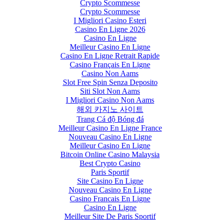
Crypto Scommesse
Crypto Scommesse
I Migliori Casino Esteri
Casino En Ligne 2026
Casino En Ligne
Meilleur Casino En Ligne
Casino En Ligne Retrait Rapide
Casino Français En Ligne
Casino Non Aams
Slot Free Spin Senza Deposito
Siti Slot Non Aams
I Migliori Casino Non Aams
해외 카지노 사이트
Trang Cá độ Bóng đá
Meilleur Casino En Ligne France
Nouveau Casino En Ligne
Meilleur Casino En Ligne
Bitcoin Online Casino Malaysia
Best Crypto Casino
Paris Sportif
Site Casino En Ligne
Nouveau Casino En Ligne
Casino Francais En Ligne
Casino En Ligne
Meilleur Site De Paris Sportif