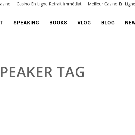
asino
Casino En Ligne Retrait Immédiat
Meilleur Casino En Lign
T
SPEAKING
BOOKS
VLOG
BLOG
NE
PEAKER TAG
DEMOGRA
A SPEAK
Whenever I
inevitably 