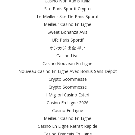
Casino Non Aams Italia
Site Paris Sportif Crypto
Le Meilleur Site De Paris Sportif
Meilleur Casino En Ligne
Sweet Bonanza Avis
Ufc Paris Sportif
オンカジ 出金 早い
Casino Live
Casino Nouveau En Ligne
Nouveau Casino En Ligne Avec Bonus Sans Dépôt
Crypto Scommesse
Crypto Scommesse
I Migliori Casino Esteri
Casino En Ligne 2026
Casino En Ligne
Meilleur Casino En Ligne
Casino En Ligne Retrait Rapide
Casino Français En Ligne