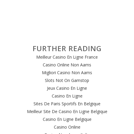
Kissimmee, Florida. I will be talking about the
megatrends for the travel industry and will be...
24 December, 2019
/
0 Comments
FURTHER READING
Meilleur Casino En Ligne France
Casino Online Non Aams
Migliori Casino Non Aams
Slots Not On Gamstop
Jeux Casino En Ligne
Casino En Ligne
Sites De Paris Sportifs En Belgique
Meilleur Site De Casino En Ligne Belgique
Casino En Ligne Belgique
Casino Online