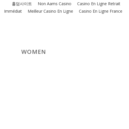
홀덤사이트
Non Aams Casino
Casino En Ligne Retrait
Immédiat
Meilleur Casino En Ligne
Casino En Ligne France
WOMEN
EPISODE 98: HOW IS YOUR JOB
AFFECTING YOUR KIDS?
If you have a job and you have kids, you
know that one impacts the other.
Logistics is part of it, but there is more as
well. Our work impacts our life outside
work, and our families, perhaps more
than we think. To discuss the...